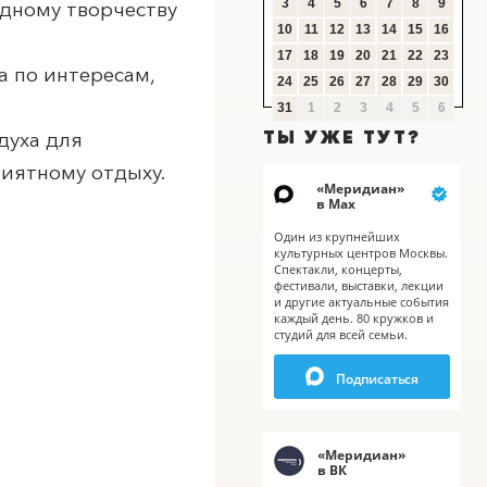
3
4
5
6
7
8
9
адному творчеству
10
11
12
13
14
15
16
17
18
19
20
21
22
23
а по интересам,
24
25
26
27
28
29
30
X
31
1
2
3
4
5
6
ТЫ УЖЕ ТУТ?
духа для
иятному отдыху.
«
Меридиан
»
в Мах
Один из крупнейших
культурных центров Москвы.
Спектакли, концерты,
фестивали, выставки, лекции
и другие актуальные события
каждый день. 80 кружков и
студий для всей семьи.
Подписаться
«
Меридиан
»
в ВК