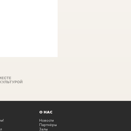
О НАС
м!
Новости
Партнёры
л
Залы