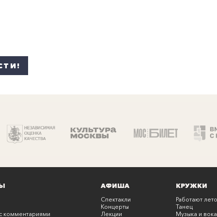
СТИ!
Ы
АФИША
КРУЖКИ
Спектакли
Работают лето
Концерты
Танец
с комментариями
Лекции
Музыка и вока