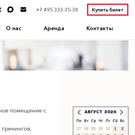
+7 495 333-35-38
Купить билет
О нас
Аренда
Контакты
рное помещение с
АВГУСТ
2026
Пн
Вт
Ср
Чт
Пт
Сб
Вс
 тренингов,
27
28
29
30
31
1
2