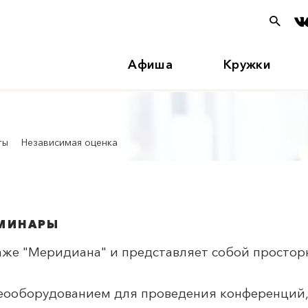
Афиша
Кружки
ты
Независимая оценка
ЕМИНАРЫ
аже "
Меридиан
а" и представляет собой просто
деооборудованием для проведения конференций,