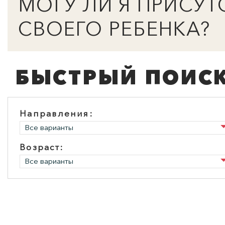
МОГУ ЛИ Я ПРИСУТ
СВОЕГО РЕБЕНКА?
ПОИСК ПО МЕРОПРИЯТИЯМ
БЫСТРЫЙ ПОИСК
Направления:
Все варианты
Возраст:
Вундеркинд с пелёнок
Я – детектив
Все варианты
Студия раннего развития 2-5
Студия развития 6-13 ле
лет