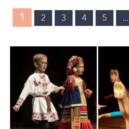
Рондо
Креатив
Вокальный ансамбль
Студия английского я
18-45 лет
5-12 лет