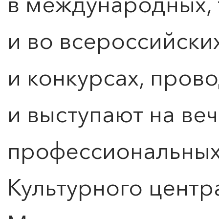
в международных, 
и во всероссийски
и конкурсах, пров
1
2
3
4
5
...
8
и выступают на ве
профессиональных 
Культурного центр