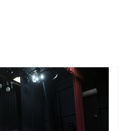
ЬЕВНА УЛЬЯНОВА
й работник культуры России
УСЛОВИЯ ЗАЧИСЛЕНИЯ
лен Всероссийского музыкального общества
апись осуществляется по предварительному пр
ой комиссии Московского музыкального обществ
альных хоровой дирижер
о
с 11:00 до 19:00 в кабинете 104 (ул. Профсоюзн
 Профсоюзная, д. 61