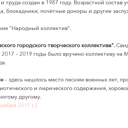
 труда создан в 1987 году. Возрастной состав у
да, блокадники, почётные доноры и другие засл
ание "Народный коллектив".
вского городского творческого коллектива".
Сви
а 2017 – 2019 годы было вручено коллективу на 
да.
ен
– здесь нашлось место песням военных лет, п
иотического и лирического содержания, хоровой
ногому другому.
оября 2017 г.)