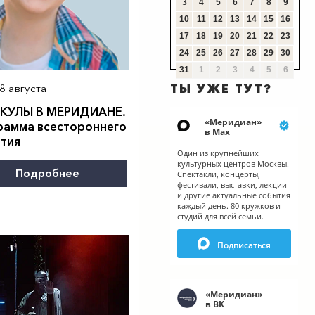
3
4
5
6
7
8
9
10
11
12
13
14
15
16
17
18
19
20
21
22
23
24
25
26
27
28
29
30
31
1
2
3
4
5
6
8 августа
ТЫ УЖЕ ТУТ?
КУЛЫ В
МЕРИДИАН
Е.
«
Меридиан
»
рамма всестороннего
в Мах
ития
Один из крупнейших
культурных центров Москвы.
Подробнее
Спектакли, концерты,
фестивали, выставки, лекции
и другие актуальные события
каждый день. 80 кружков и
студий для всей семьи.
Подписаться
«
Меридиан
»
в ВК