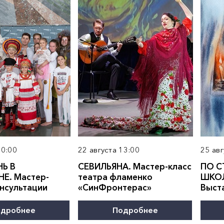
10:00
22 августа 13:00
25 авг
Ь В
СЕВИЛЬЯНА. Мастер-класс
ПО С
Н
Е. Мастер-
театра фламенко
ШКОЛ
онсультации
«СинФронтерас»
Выст
дробнее
Подробнее