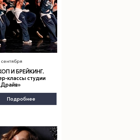
6 сентября
ХОП И БРЕЙКИНГ.
ер-классы студии
цДрайв»
Подробнее