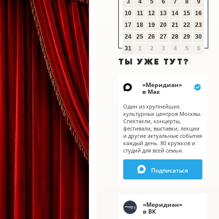
3
4
5
6
7
8
9
10
11
12
13
14
15
16
17
18
19
20
21
22
23
24
25
26
27
28
29
30
31
1
2
3
4
5
6
ТЫ УЖЕ ТУТ?
«
Меридиан
»
в Мах
Один из крупнейших
культурных центров Москвы.
Спектакли, концерты,
фестивали, выставки, лекции
и другие актуальные события
каждый день. 80 кружков и
студий для всей семьи.
X
Подписаться
«
Меридиан
»
в ВК