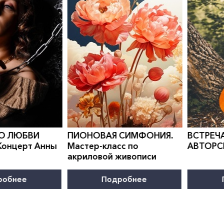
0
">
0
">
 СИМФОНИЯ.
ВСТРЕЧА В КЛУБЕ
КАНИКУ
с по
АВТОРСКОЙ ПЕСНИ
Програм
живописи
развити
робнее
Подробнее