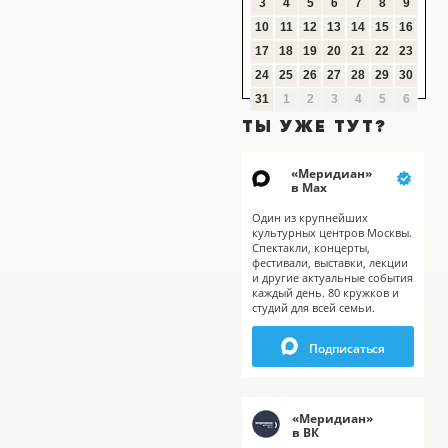
3
4
5
6
7
8
9
10
11
12
13
14
15
16
17
18
19
20
21
22
23
24
25
26
27
28
29
30
31
1
2
3
4
5
6
X
ТЫ УЖЕ ТУТ?
«
Меридиан
»
в Мах
Один из крупнейших
культурных центров Москвы.
Спектакли, концерты,
фестивали, выставки, лекции
и другие актуальные события
каждый день. 80 кружков и
студий для всей семьи.
Подписаться
«
Меридиан
»
в ВК