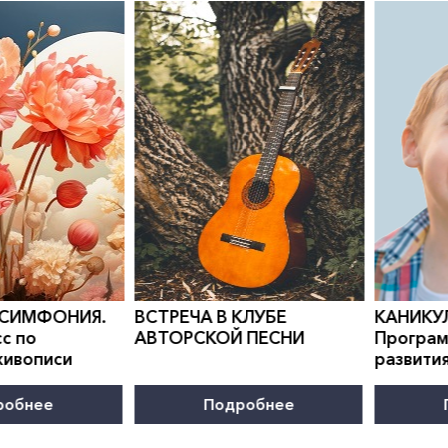
0
">
0
">
 СИМФОНИЯ.
ВСТРЕЧА В КЛУБЕ
КАНИКУ
с по
АВТОРСКОЙ ПЕСНИ
Програм
живописи
развити
робнее
Подробнее