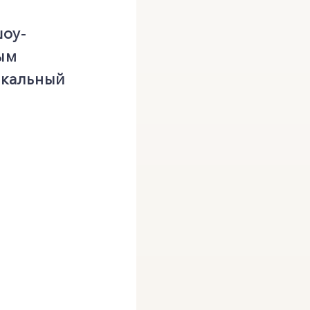
оу-
ым
икальный