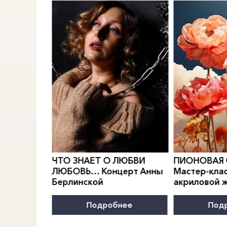
0
">
0
">
РИДИАН
Е.
ЧТО ЗНАЕТ О ЛЮБВИ
ПИОНОВАЯ
МОДЫ
ЛЮБОВЬ… Концерт Анны
Мастер-клас
Берлинской
акриловой 
нее
Подробнее
Под