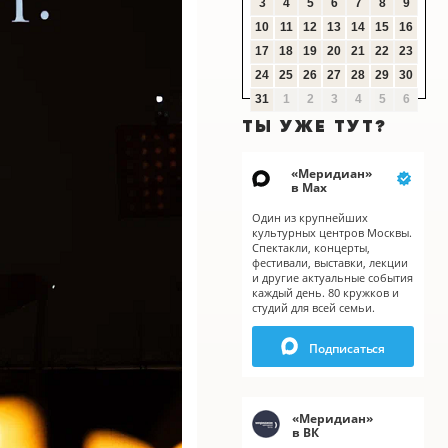
3
4
5
6
7
8
9
10
11
12
13
14
15
16
17
18
19
20
21
22
23
24
25
26
27
28
29
30
31
1
2
3
4
5
6
ТЫ УЖЕ ТУТ?
«
Меридиан
»
в Мах
Один из крупнейших
культурных центров Москвы.
Спектакли, концерты,
фестивали, выставки, лекции
и другие актуальные события
каждый день. 80 кружков и
студий для всей семьи.
Подписаться
«
Меридиан
»
в ВК
X