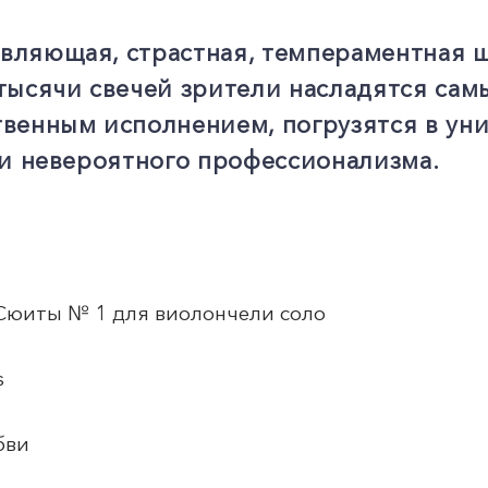
вляющая, страстная, темпераментная ш
тысячи свечей зрители насладятся сам
венным исполнением, погрузятся в ун
 и невероятного профессионализма.
 Сюиты № 1 для виолончели соло
s
бви