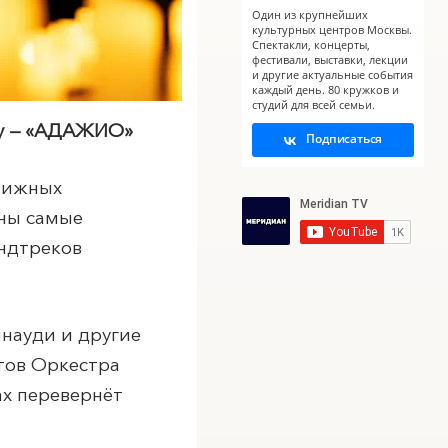
Один из крупнейших
культурных центров Москвы.
Спектакли, концерты,
фестивали, выставки, лекции
и другие актуальные события
каждый день. 80 кружков и
студий для всей семьи.
оу — «АДАЖИО»
Подписаться
стижных
ены самые
ундтреков
науди и другие
тов Оркестра
ах перевернёт