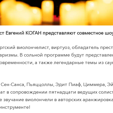
т Евгений КОГАН представляют совместное ш
ргский виолончелист, виртуоз, обладатель пре
харизмы. В сольной программе будут представл
овременности, а также легендарные темы из са
Сен-Санса, Пьяццоллы, Эдит Пиаф, Циммера, Эй
чат в сопровождении пятнадцати ведущих солис
е звучание виолончели в авторских аранжировк
инструменте!