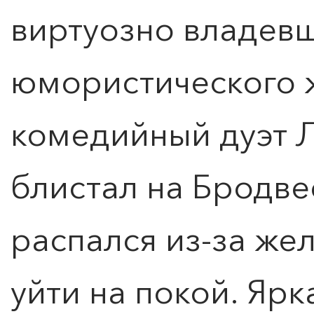
виртуозно владев
юмористического 
комедийный дуэт 
блистал на Бродве
распался из-за же
уйти на покой. Ярк