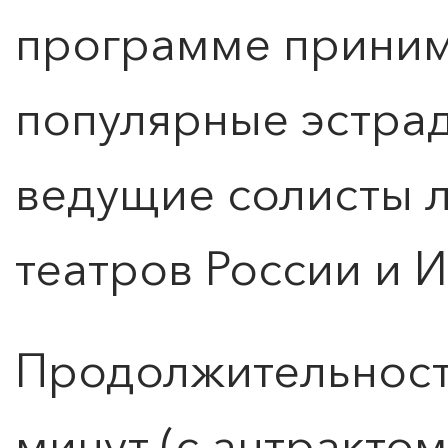
программе приним
популярные эстра
ведущие солисты 
театров России и И
Продолжительность
ПОИСК ПО МЕРОПРИЯТИЯМ
минут (с антрактом