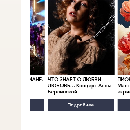
0
">
0
">
РИДИАН
Е.
ЧТО ЗНАЕТ О ЛЮБВИ
ПИОНОВАЯ
МОДЫ
ЛЮБОВЬ… Концерт Анны
Мастер-клас
Берлинской
акриловой 
нее
Подробнее
Под