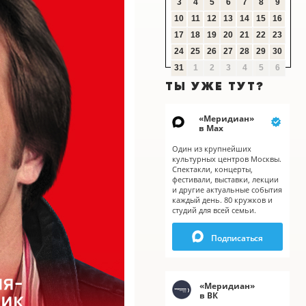
3
4
5
6
7
8
9
10
11
12
13
14
15
16
17
18
19
20
21
22
23
24
25
26
27
28
29
30
31
1
2
3
4
5
6
ТЫ УЖЕ ТУТ?
«
Меридиан
»
в Мах
Один из крупнейших
культурных центров Москвы.
Спектакли, концерты,
фестивали, выставки, лекции
и другие актуальные события
каждый день. 80 кружков и
студий для всей семьи.
X
Подписаться
«
Меридиан
»
в ВК