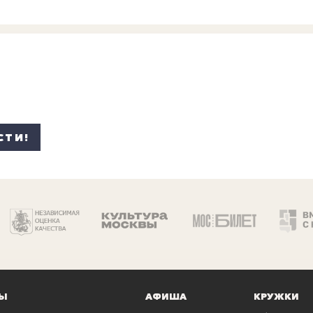
СТИ!
Ы
АФИША
КРУЖКИ