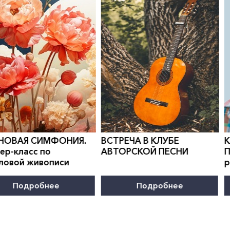
0
">
0
">
 СИМФОНИЯ.
ВСТРЕЧА В КЛУБЕ
КАНИКУ
с по
АВТОРСКОЙ ПЕСНИ
Програм
живописи
развити
робнее
Подробнее