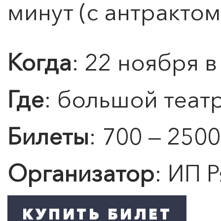
минут (с антрактом
Когда
: 22 ноября в
Где
: большой теат
0
">
Билеты
: 700 — 2500
ЧТО ЗНАЕТ О ЛЮБВИ
ЛЮБОВЬ… Концерт Анны
Берлинской
Организатор
: ИП Р
Подробнее