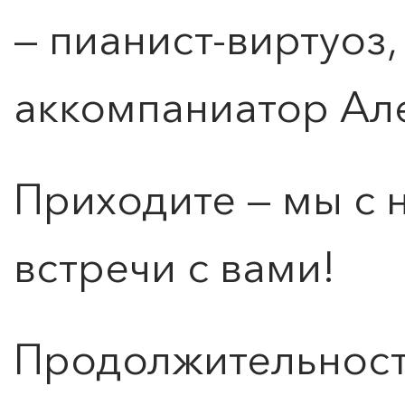
— пианист-виртуоз,
аккомпаниатор Ал
Приходите — мы с
встречи с вами!
Продолжительность
ПОИСК ПО МЕРОПРИЯТИЯМ