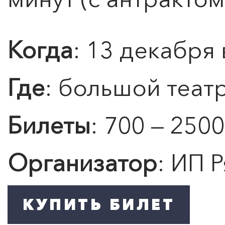
Когда
: 13 декабря 
Где
: большой теат
0
">
Билеты
: 700 — 2500
ЧТО ЗНАЕТ О ЛЮБВИ
ЛЮБОВЬ… Концерт Анны
Берлинской
Организатор
: ИП Р
Подробнее