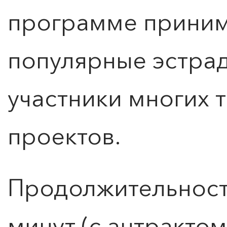
программе приним
популярные эстра
участники многих 
проектов.
Продолжительность
ПОИСК ПО МЕРОПРИЯТИЯМ
минут (с антрактом