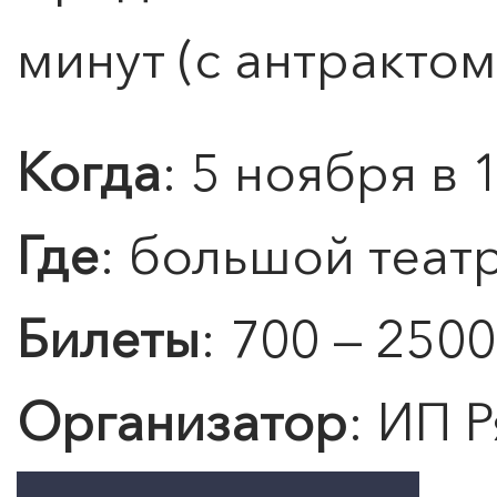
минут (с антрактом
Когда
: 5 ноября в 
0
">
ЧТО ЗНАЕТ О ЛЮБВИ
ЛЮБОВЬ… Концерт Анны
Где
: большой теат
Берлинской
Билеты
: 700 — 2500
Подробнее
Организатор
: ИП Р