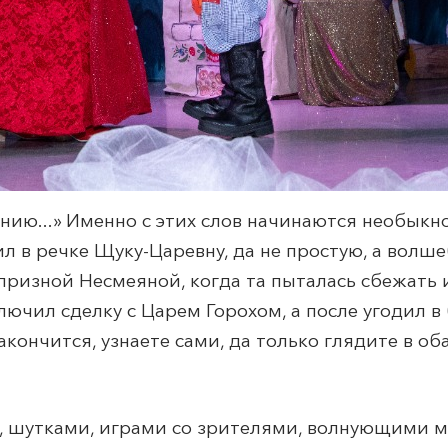
нию...» Именно с этих слов начинаются необыкн
 в речке Щуку-Царевну, да не простую, а волше
призной Несмеяной, когда та пыталась сбежать и
ключил сделку с Царем Горохом, а после угодил в
кончится, узнаете сами, да только глядите в об
, шутками, играми со зрителями, волнующими 