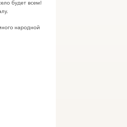
ело будет всем!
лу.
 много народной