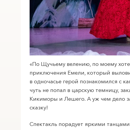
«По Щучьему велению, по моему хоте
приключения Емели, который выловил
в одночасье герой познакомился с ка
чуть не попал в царскую темницу, за
Кикиморы и Лешего. А уж чем дело за
сказку!
Спектакль порадует яркими танцами