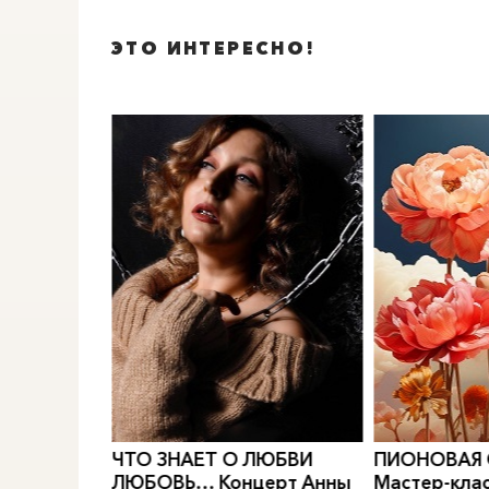
ЭТО ИНТЕРЕСНО!
0
">
0
">
РИДИАН
Е.
ЧТО ЗНАЕТ О ЛЮБВИ
ПИОНОВАЯ
МОДЫ
ЛЮБОВЬ… Концерт Анны
Мастер-клас