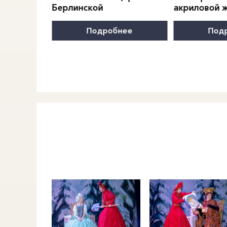
Берлинской
акриловой 
нее
Подробнее
Под