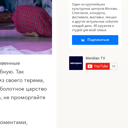
Один из крупнейших
культурных центров Москвы.
Спектакли, концерты,
фестивали, выставки, лекции
и другие актуальные события
каждый день. 80 кружков и
студий для всей семьи.
Подписаться
овенные
бную. Так
з своего терема,
 болотное царство
а, не проморгайте
моментами,