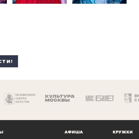
СТИ!
Ы
АФИША
КРУЖКИ