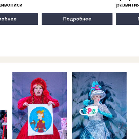
живописи
развити
робнее
Подробнее