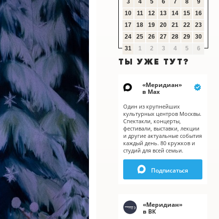
3
4
5
6
7
8
9
10
11
12
13
14
15
16
17
18
19
20
21
22
23
24
25
26
27
28
29
30
31
1
2
3
4
5
6
ТЫ УЖЕ ТУТ?
«
Меридиан
»
в Мах
Один из крупнейших
культурных центров Москвы.
Спектакли, концерты,
фестивали, выставки, лекции
и другие актуальные события
каждый день. 80 кружков и
студий для всей семьи.
Подписаться
«
Меридиан
»
X
в ВК