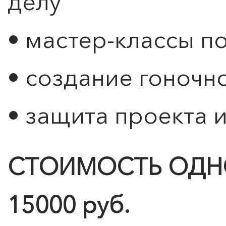
делу
0
">
ЧТО ЗНАЕТ О ЛЮБВИ
• мастер-классы п
ЛЮБОВЬ… Концерт Анны
Берлинской
• создание гоночн
Подробнее
• защита проекта 
СТОИМОСТЬ ОДН
15000 руб.