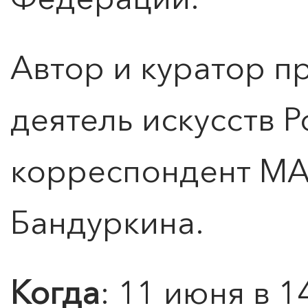
ПОИСК ПО МЕРОПРИЯТИЯМ
Автор и куратор п
деятель искусств Р
корреспондент М
Бандуркина.
0
">
Когда
: 11 июня в 1
ЧТО ЗНАЕТ О ЛЮБВИ