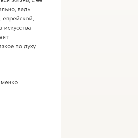
льно, ведь
 еврейской,
а искусства
вят
зкое по духу
аменко