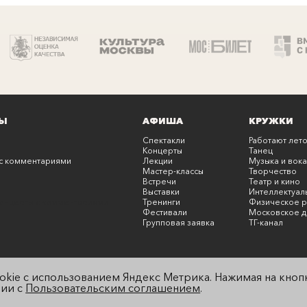
Ы
АФИША
КРУЖКИ
Спектакли
Работают лето
Концерты
Танец
с комментариями
Лекции
Музыка и вока
Мастер-классы
Творчество
Встречи
Театр и кино
Выставки
Интеллектуал
онцерты с комментариями
Тренинги
Физическое р
Фестивали
Московское д
Групповая заявка
ТГ-канал
okie с использованием Яндекс Метрика. Нажимая на кнопк
вии с
Пользовательским соглашением
.