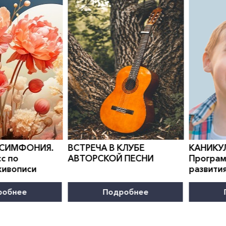
0
">
0
">
 СИМФОНИЯ.
ВСТРЕЧА В КЛУБЕ
КАНИКУ
с по
АВТОРСКОЙ ПЕСНИ
Програм
живописи
развити
робнее
Подробнее