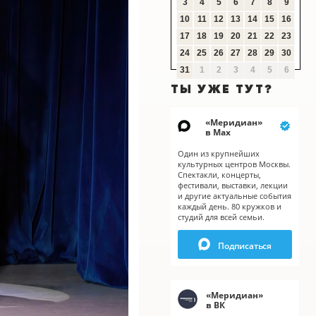
3
4
5
6
7
8
9
10
11
12
13
14
15
16
17
18
19
20
21
22
23
24
25
26
27
28
29
30
31
1
2
3
4
5
6
ТЫ УЖЕ ТУТ?
«
Меридиан
»
в Мах
Один из крупнейших
культурных центров Москвы.
Спектакли, концерты,
фестивали, выставки, лекции
и другие актуальные события
каждый день. 80 кружков и
студий для всей семьи.
Подписаться
«
Меридиан
»
в ВК