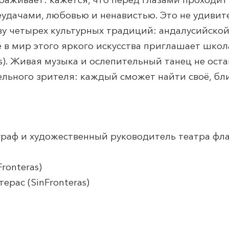
еудачами, любовью и ненавистью. Это не удивите
у четырех культурных традиций: андалусийской,
 в мир этого яркого искусства приглашает школ
s). Живая музыка и ослепительный танец не оста
ьного зрителя: каждый сможет найти своё, бли
еограф и художественный руководитель театра фл
ronteras)
рас (SinFronteras)