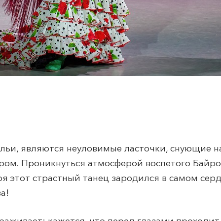
льи, являются неуловимые ласточки, снующие н
ом. Проникнуться атмосферой воспетого Байр
ря этот страстный танец зародился в самом сер
а!
аживает: кажется, что перед глазами проходит в