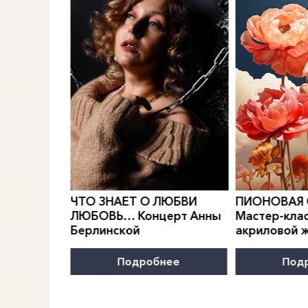
0
">
0
">
РИДИАН
Е.
ЧТО ЗНАЕТ О ЛЮБВИ
ПИОНОВАЯ
МОДЫ
ЛЮБОВЬ… Концерт Анны
Мастер-клас
Берлинской
акриловой 
нее
Подробнее
Под