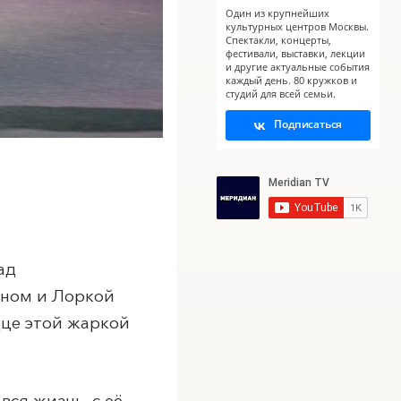
Один из крупнейших
культурных центров Москвы.
X
Спектакли, концерты,
фестивали, выставки, лекции
и другие актуальные события
каждый день. 80 кружков и
студий для всей семьи.
Подписаться
ад
оном и Лоркой
дце этой жаркой
ся жизнь, с её