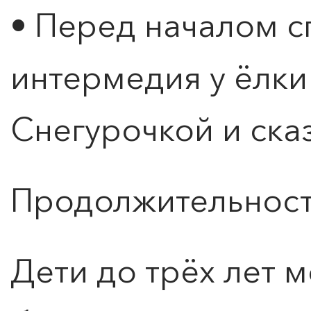
• Перед началом с
интермедия у ёлк
Снегурочкой и ск
ПОИСК ПО МЕРОПРИЯТИЯМ
Продолжительность
0
">
Дети до трёх лет 
КАНИКУЛЫ В
МЕРИДИАН
Е.
Программа всестороннего
развития