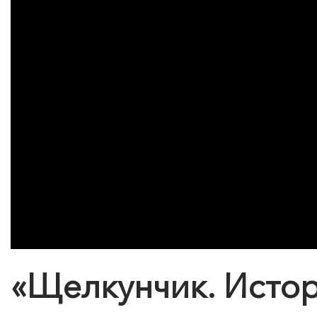
«Щелкунчик. Истор