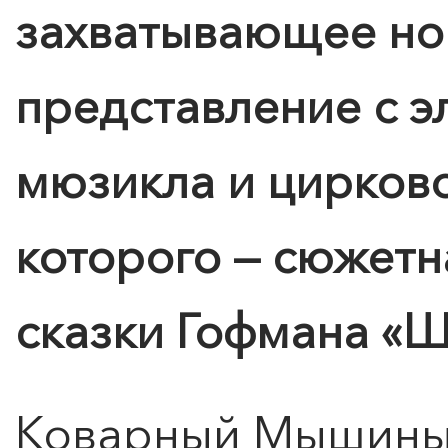
захватывающее но
представление с э
мюзикла и цирково
которого — сюжетн
сказки Гофмана «Щ
Коварный Мышины