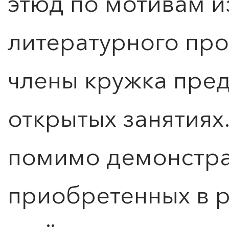
этюд по мотивам 
литературного про
члены кружка пред
открытых занятиях
помимо демонстра
приобретенных в р
ПОИСК ПО МЕРОПРИЯТИЯМ