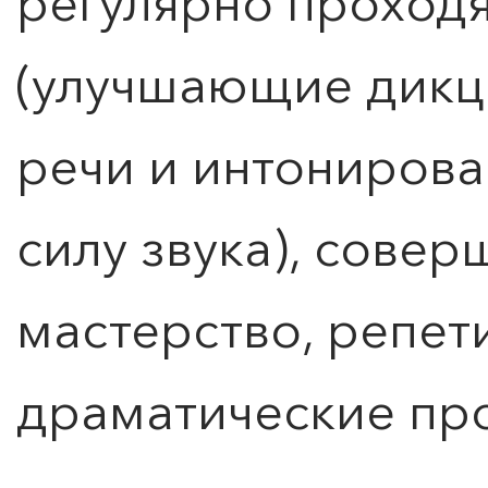
регулярно проходя
(улучшающие дикц
речи и интониров
силу звука), сове
мастерство, репет
драматические пр