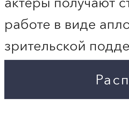
актёры получают с
работе в виде апл
зрительской подд