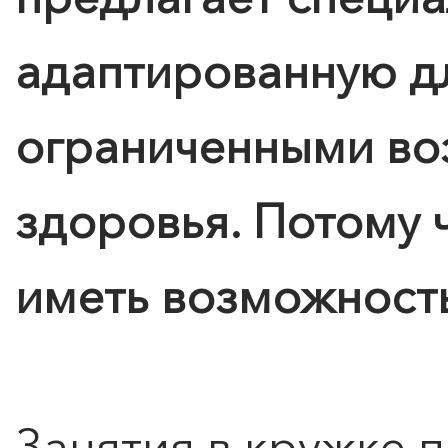
адаптированную д
Расписание
ограниченными в
здоровья. Потому 
иметь возможность
Занятия в кружке 