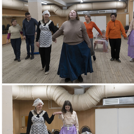
Занятия проходя
Профсоюзная, д
Необходимые д
– паспорт
– СНИЛС