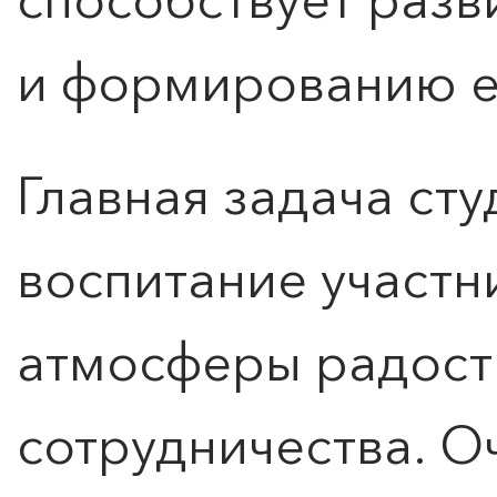
и формированию ег
Расписание и стоимость
Главная задача сту
воспитание участн
атмосферы радости
сотрудничества. О