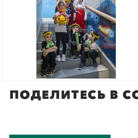
между
и фес
Облад
Межре
патри
ПОДЕЛИТЕСЬ В С
«Насл
в ном