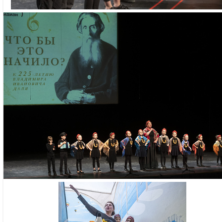
по до
Занятия проходят по
профе
61
«Речь:
публи
Необходимые докум
• Око
– свидетельство о р
«Теле
– паспорт одного из
Ольги
– СНИЛС ребенка
• Явл