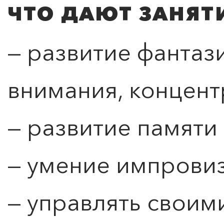
ЧТО ДАЮТ ЗАНЯТ
— развитие фантаз
внимания, концен
— развитие памяти
ПОИСК ПО МЕРОПРИЯТИЯМ
— умение импрови
— управлять своим