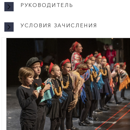
РУКОВОДИТЕЛЬ
ВОРОБЦ
УСЛОВИЯ ЗАЧИСЛЕНИЯ
• Пед
УСЛОВ
работ
Запись осуществляе
театр
прослушиванию при 
и кук
• Пов
Запись производится
во ВГ
19:00 в кабинете 9 (у