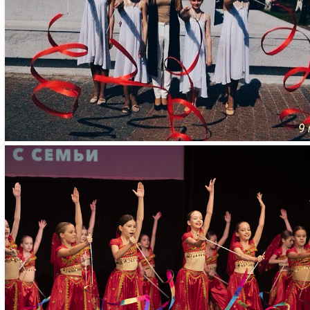
ТОРОСЯН АНГЕЛИНА АЛЕКСАНДРО
• Мастер спорта Ро
по художественной 
• Чемпионка Москвы
международных и вс
• Воспитанница шко