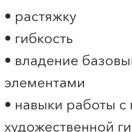
• растяжку
• гибкость
• владение базов
элементами
• навыки работы с
ПОИСК ПО МЕРОПРИЯТИЯМ
художественной ги