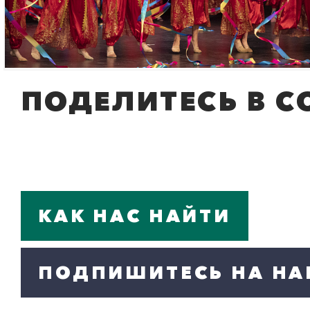
№ 74 под руководст
России Оксаны Скал
ПОДЕЛИТЕСЬ В С
• Выпускница спорт
тренер по художест
• Опыт работы трен
КАК НАС НАЙТИ
ПОДПИШИТЕСЬ НА НА