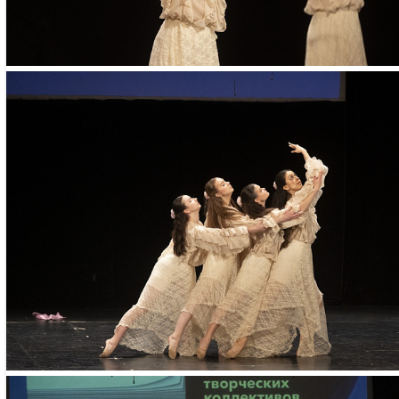
61
Необходимые докум
– паспорт одного из
– свидетельство о р
– СНИЛС ребенка
ЧТО НУЖНО
Удобная спортивная 