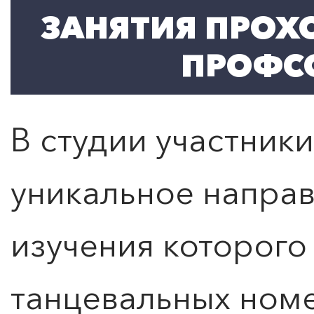
ЗАНЯТИЯ ПРОХО
ПРОФС
В студии участник
уникальное направ
изучения которого
Расписание и стоимость
танцевальных ном