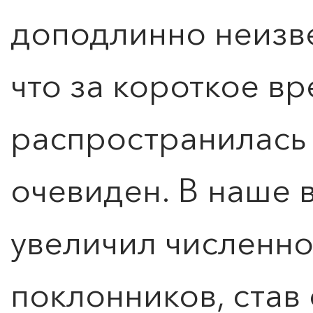
доподлинно неизве
что за короткое в
Расписание
распространилась 
очевиден. В наше
увеличил численно
поклонников, став