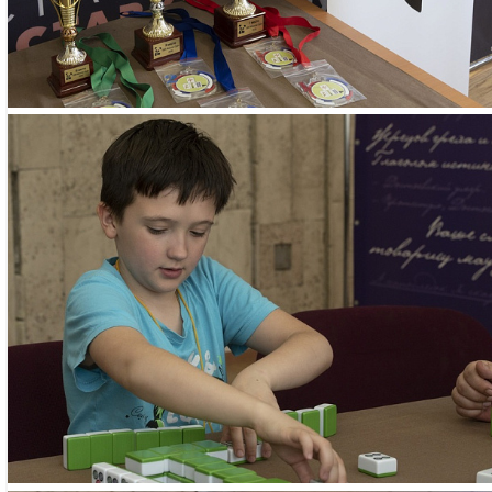
Профсоюзная, 6
Занятия проходя
Профсоюзная, д
Необходимые д
– свидетельств