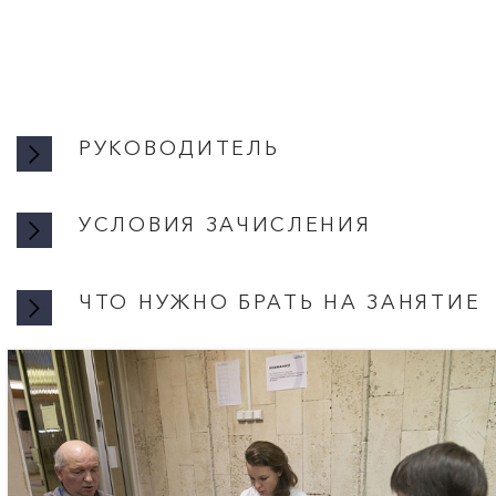
РУКОВОДИТЕЛЬ
УСЛОВИЯ ЗАЧИСЛЕНИЯ
УСЛОВИ
ЧТО НУЖНО БРАТЬ НА ЗАНЯТИЕ
Участникам кру
Занятия проход
НИЧЕГО НЕ Н
осуществляется