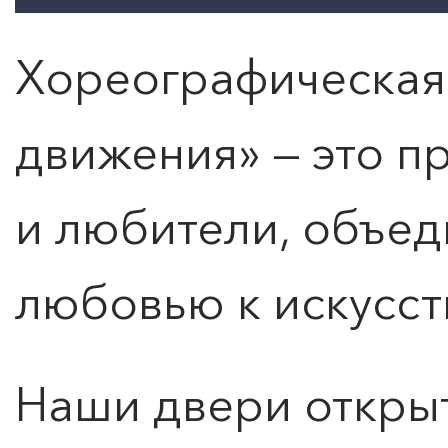
Хореографическая
движения» — это 
и любители, объе
любовью к искусст
Расписание и стоимость
Наши двери открыт