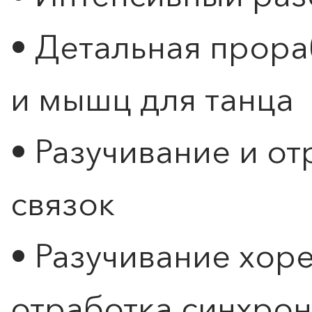
• Детальная прор
и мышц для танца
• Разучивание и о
связок
• Разучивание хор
отработка синхро