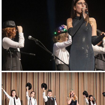
взрослых:
– паспорт
– СНИЛС