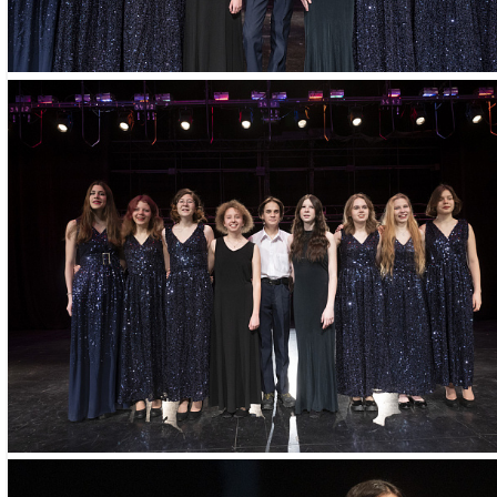
– свидетельств
паспорт ребенк
– паспорт одно
– СНИЛС ребен
Необходимые д