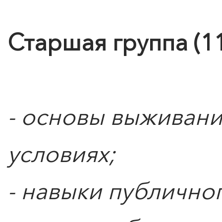
Старшая группа (11 
- основы выживани
условиях;
ПОИСК ПО МЕРОПРИЯТИЯМ
- навыки публично