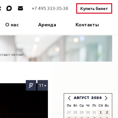
+7 495 333-35-38
Купить билет
О нас
Аренда
Контакты
отают летом!
11+
АВГУСТ
2026
Пн
Вт
Ср
Чт
Пт
Сб
Вс
27
28
29
30
31
1
2