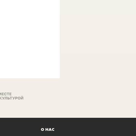
 и спортивного
я, 61).
еменных танцев
нным и
или балетки,
О НАС