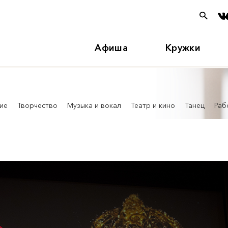
Афиша
Кружки
ие
Творчество
Музыка и вокал
Театр и кино
Танец
Раб