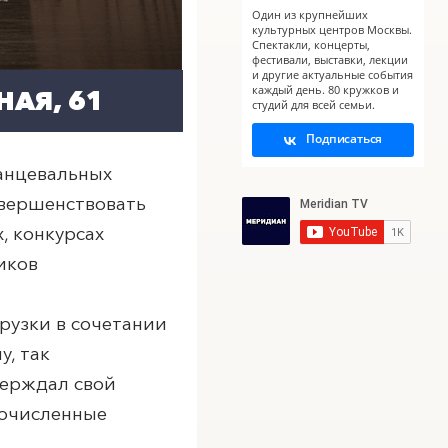
Один из крупнейших
культурных центров Москвы.
Спектакли, концерты,
фестивали, выставки, лекции
и другие актуальные события
каждый день. 80 кружков и
АЯ, 61
студий для всей семьи.
Подписаться
танцевальных
овершенствовать
, конкурсах
иков
рузки в сочетании
, так
верждал свой
гочисленные