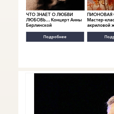
0
">
0
">
РИДИАН
Е.
ЧТО ЗНАЕТ О ЛЮБВИ
ПИОНОВАЯ
МОДЫ
ЛЮБОВЬ… Концерт Анны
Мастер-клас
Берлинской
акриловой 
нее
Подробнее
Под