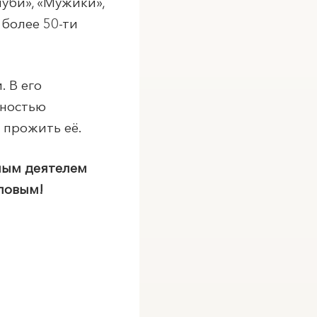
уби», «Мужики»,
 более 50-ти
 В его
бностью
 прожить её.
нным деятелем
ловым!