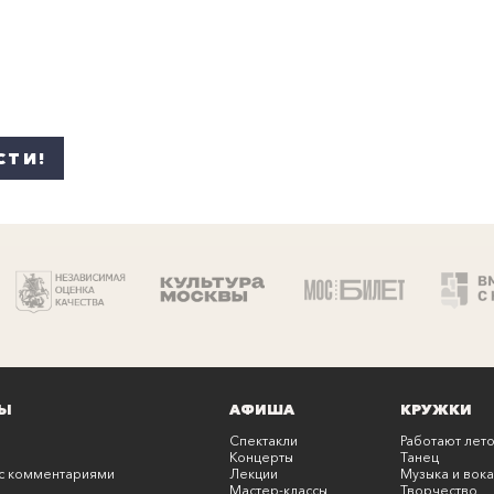
СТИ!
Ы
АФИША
КРУЖКИ
Спектакли
Работают лето
Концерты
Танец
с комментариями
Лекции
Музыка и вока
Мастер-классы
Творчество