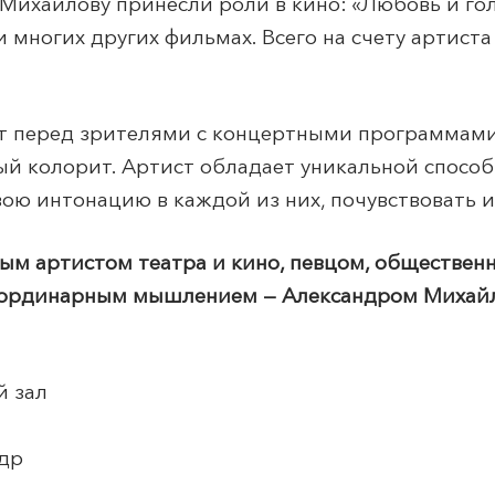
ихайлову принесли роли в кино: «Любовь и гол
 многих других фильмах. Всего на счету артиста
т перед зрителями с концертными программами.
ый колорит. Артист обладает уникальной спосо
вою интонацию в каждой из них, почувствовать и
ным артистом театра и кино, певцом, обществе
неординарным мышлением — Александром Михай
й зал
ндр