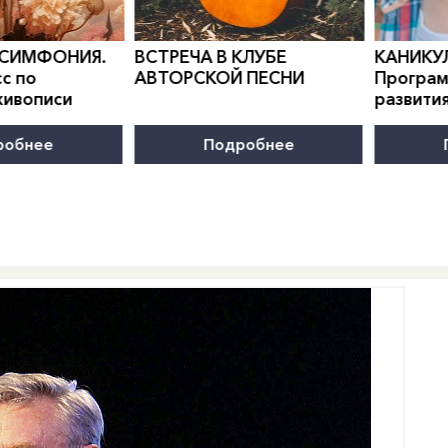
0
">
0
">
 СИМФОНИЯ.
ВСТРЕЧА В КЛУБЕ
КАНИКУ
с по
АВТОРСКОЙ ПЕСНИ
Програм
живописи
развити
робнее
Подробнее