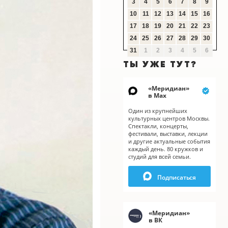
3
4
5
6
7
8
9
10
11
12
13
14
15
16
17
18
19
20
21
22
23
24
25
26
27
28
29
30
31
1
2
3
4
5
6
ТЫ УЖЕ ТУТ?
«
Меридиан
»
в Мах
Один из крупнейших
культурных центров Москвы.
Спектакли, концерты,
фестивали, выставки, лекции
и другие актуальные события
каждый день. 80 кружков и
студий для всей семьи.
Подписаться
«
Меридиан
»
в ВК