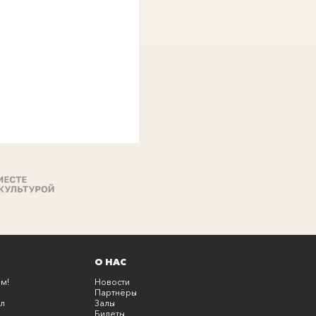
О НАС
м!
Новости
Партнёры
л
Залы
Билеты