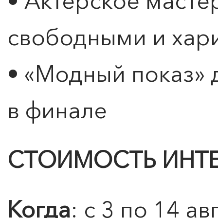
• Актёрское масте
свободными и хар
• «Модный показ» 
в финале
0
">
СТОИМОСТЬ ИНТ
ПИОН
Масте
живо
Когда
: с 3 по 14 а