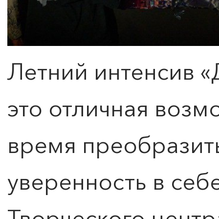
Летний интенсив «
это отличная возм
время преобразить
уверенность в себе
Оставить заявку
Творческого цент