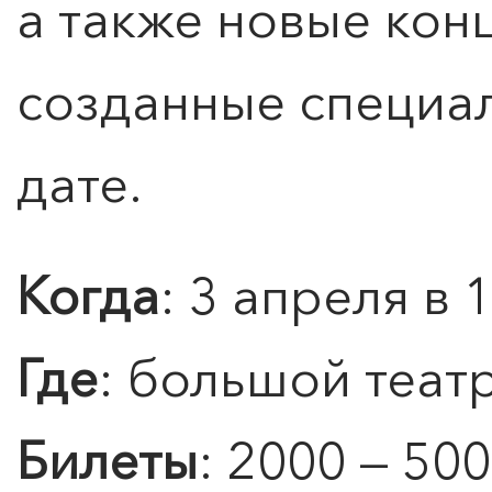
а также новые кон
ЧТО ЗНАЕТ О ЛЮБВИ
ЛЮБОВЬ… Концерт Анны
Берлинской
созданные специа
Подробнее
дате.
Когда
: 3 апреля в 
Где
: большой теат
Билеты
: 2000 — 500