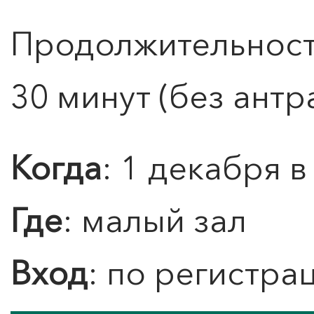
Продолжительность
30 минут (без антр
Когда
: 1 декабря в
0
">
ЧТО ЗНАЕТ О ЛЮБВИ
Где
: малый зал
ЛЮБОВЬ… Концерт Анны
Берлинской
Вход
: по регистра
Подробнее