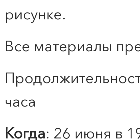
рисунке.
ПОИСК ПО МЕРОПРИЯТИЯМ
Все материалы пр
Продолжительность
часа
Когда
: 26 июня в 1
0
">
ЧТО ЗНАЕТ О ЛЮБВИ