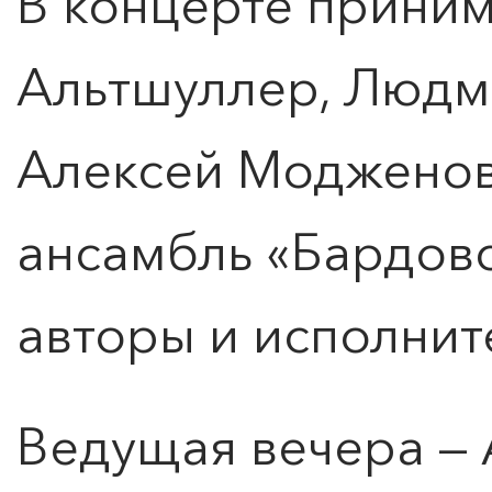
В концерте прини
Альтшуллер, Людм
Алексей Модженов
ансамбль «Бардовс
ПОИСК ПО МЕРОПРИЯТИЯМ
авторы и исполнит
Ведущая вечера — 