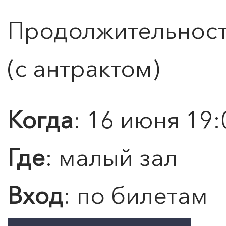
Продолжительность
(с антрактом)
0
">
ЧТО ЗНАЕТ О ЛЮБВИ
ЛЮБОВЬ… Концерт Анны
Когда
: 16 июня 19:
Берлинской
Где
: малый зал
Подробнее
Вход
: по билетам