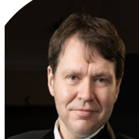
0
">
ЧТО ЗНАЕТ О ЛЮБВИ
ЛЮБОВЬ… Концерт Анны
Берлинской
Подробнее