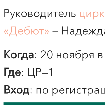
Руководитель
цирк
«Дебют»
— Надежд
Когда
: 20 ноября в
0
">
ЧТО ЗНАЕТ О ЛЮБВИ
Где
: ЦР—1
ЛЮБОВЬ… Концерт Анны
Берлинской
Вход
: по регистра
Подробнее