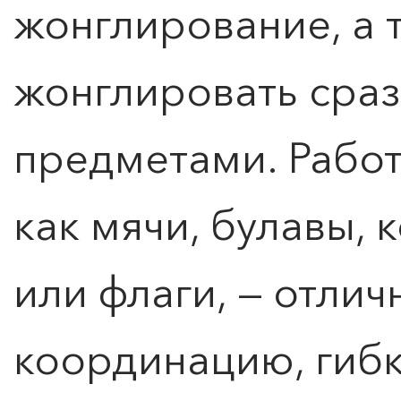
жонглирование, а 
жонглировать сраз
предметами. Работ
как мячи, булавы, 
или флаги, — отли
координацию, гибк
ПОИСК ПО МЕРОПРИЯТИЯМ