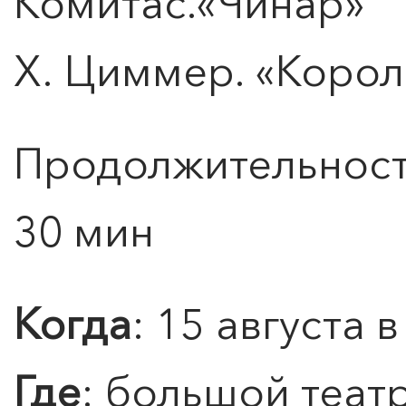
Комитас.«Чинар»
Подробнее
Х. Циммер. «Корол
Продолжительность
30 мин
Когда
: 15 августа в
Где
: большой теат