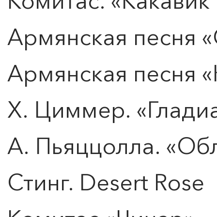
Комитас. «Какавик
Армянская песня 
Армянская песня «
Х. Циммер. «Глади
А. Пьяццолла. «Об
0
">
Стинг. Desert Rose
ЧТО ЗНАЕТ О ЛЮБВИ
ЛЮБОВЬ… Концерт Анны
Берлинской