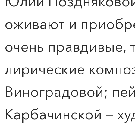
Юлии Поздняковой
оживают и приобр
очень правдивые, 
лирические компо
Виноградовой; пе
Карбачинской — х