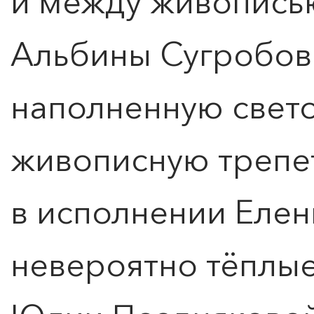
и между живопись
Альбины Сугробов
наполненную свето
живописную трепе
в исполнении Еле
невероятно тёплы