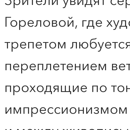
Зрители увидят с
Гореловой, где ху
трепетом любуетс
переплетением вет
проходящие по то
импрессионизмом 