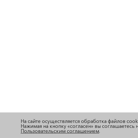
На сайте осуществляется обработка файлов cook
Нажимая на кнопку «согласен» вы соглашаетесь н
Пользовательским соглашением
.