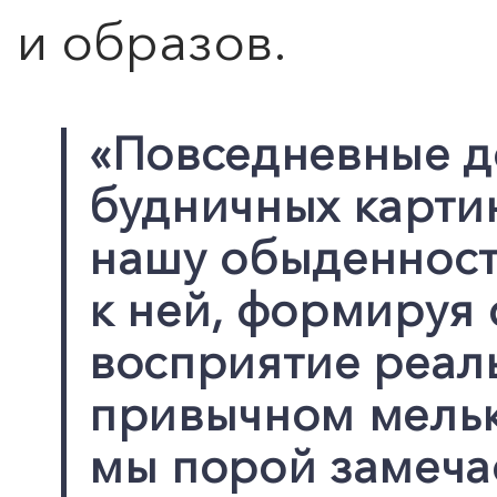
и образов.
0
">
«Повседневные де
ЧТО ЗНАЕТ О ЛЮБВИ
ЛЮБОВЬ… Концерт Анны
будничных карти
Берлинской
нашу обыденност
Подробнее
к ней, формируя
восприятие реаль
привычном мельк
мы порой замеча