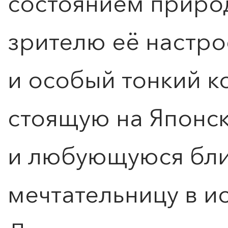
состоянием природ
зрителю её настро
и особый тонкий к
стоящую на Японс
ПОИСК ПО МЕРОПРИЯТИЯМ
и любующуюся бли
мечтательницу в и