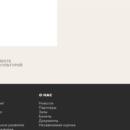
О НАС
м!
Новости
Партнёры
л
Залы
Билеты
Документы
ьное развитие
Независимая оценка
азвитие