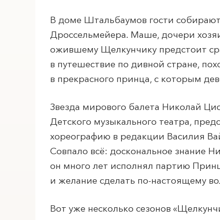
В доме Штальбаумов гости собираютс
ПОИСК ПО МЕРОПРИЯТИЯМ
Дроссельмейера. Маше, дочери хозяин
ожившему Щелкунчику предстоит сра
в путешествие по дивной стране, по
в прекрасного принца, с которым дев
Звезда мирового балета Николай Цис
Детского музыкального театра, пред
хореографию в редакции Василия Ва
Совпало всё: доскональное знание Н
он много лет исполнял партию Принца
и желание сделать по-настоящему в
Вот уже несколько сезонов «Щелкунч