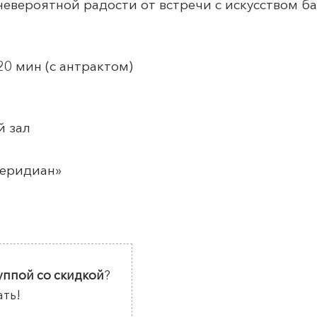
евероятной радости от встречи с искусством б
20 мин (с антрактом)
й зал
еридиан
»
уппой со скидкой
?
ать!