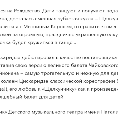
я на Рождество. Дети танцуют и получают пода
а, досталась смешная зубастая кукла — Щелкунч
зиться с Мышиным Королем, отправиться вмест
хожей на огромную, празднично украшенную ёлку
очка будет кружиться в танце...
каридзе дебютировал в качестве постановщика 
ставив свою версию великого балета Чайковског
йнонена — самую трогательную и нежную для де
иколаем Цискаридзе классической хореографии б
!), его любовь к «Щелкунчику» как к произведе
олшебный балет для детей.
ик» Детского музыкального театра имени Натал