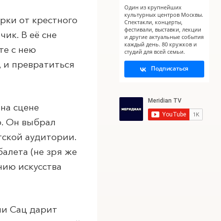
Один из крупнейших
культурных центров Москвы.
рки от крестного
Спектакли, концерты,
фестивали, выставки, лекции
ик. В её сне
X
и другие актуальные события
каждый день. 80 кружков и
е с нею
студий для всей семьи.
, и превратиться
Подписаться
на сцене
о. Он выбрал
тской аудитории.
алета (не зря же
нию искусства
ии Сац дарит