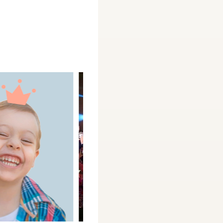
0
">
0
">