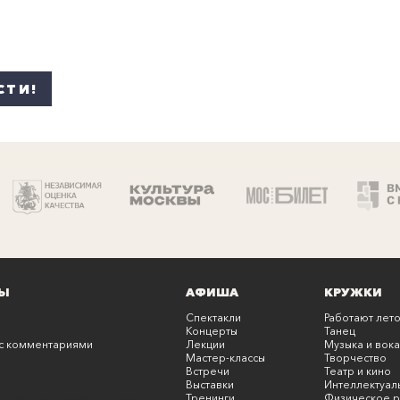
СТИ!
Ы
АФИША
КРУЖКИ
Спектакли
Работают лето
Концерты
Танец
с комментариями
Лекции
Музыка и вока
Мастер-классы
Творчество
Встречи
Театр и кино
Выставки
Интеллектуал
онцерты с комментариями
Тренинги
Физическое р