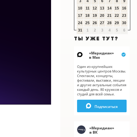
3
4
5
6
7
8
9
10
11
12
13
14
15
16
17
18
19
20
21
22
23
24
25
26
27
28
29
30
31
1
2
3
4
5
6
ТЫ УЖЕ ТУТ?
«
Меридиан
»
в Мах
Один из крупнейших
культурных центров Москвы.
Спектакли, концерты,
фестивали, выставки, лекции
и другие актуальные события
каждый день. 80 кружков и
студий для всей семьи.
Подписаться
«
Меридиан
»
в ВК