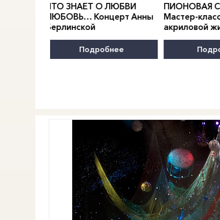
ЛЮБВИ
ПИОНОВАЯ СИМФОНИЯ.
ВСТРЕЧА В 
ерт Анны
Мастер-класс по
АВТОРСКОЙ
акриловой живописи
нее
Подробнее
Под