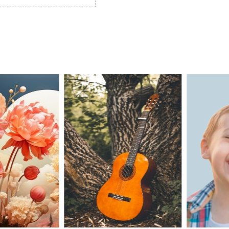
0
">
0
">