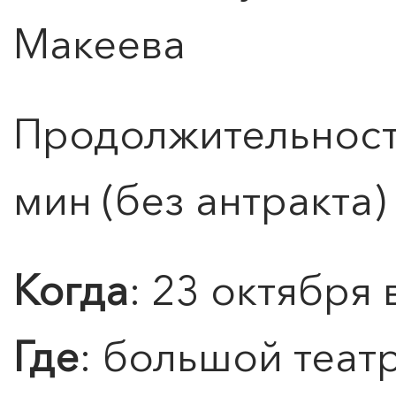
Макеева
Продолжительность
мин (без антракта)
0
">
Когда
: 23 октября 
КАНИКУЛЫ В
МЕРИДИАН
Е.
ДВЕ НЕДЕЛИ МОДЫ
Где
: большой теат
Подробнее