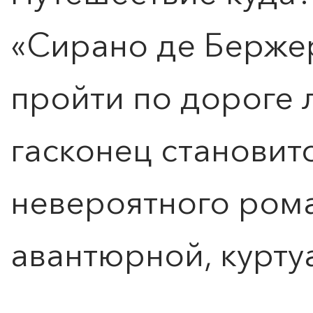
«Сирано де Берже
пройти по дороге 
гасконец станови
невероятного рома
КУПИТЬ БИЛЕТ
авантюрной, курту