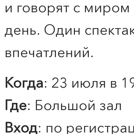
и говорят с миром
день. Один спекта
впечатлений.
0
">
ЧТО ЗНАЕТ О ЛЮБВИ
ЛЮБОВЬ… Концерт Анны
Берлинской
Когда
: 23 июля в 1
Подробнее
Где
: Большой зал
Вход
: по регистра