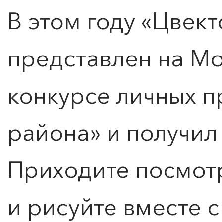
В этом году «Цвек
0
">
представлен на М
ЧТО ЗНАЕТ О ЛЮБВИ
ЛЮБОВЬ… Концерт Анны
Берлинской
конкурсе личных п
Подробнее
района» и получил
Приходите посмотр
и рисуйте вместе 