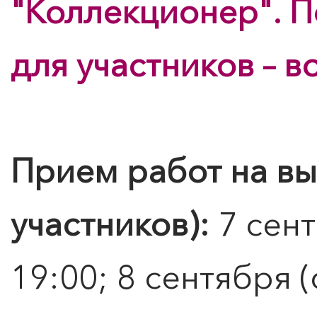
"Коллекционер". 
для участников – 
Прием работ на вы
участников):
7 сент
0
">
19:00; 8 сентября (
ЧТО ЗНАЕТ О ЛЮБВИ
ПОИСК ПО МЕРОПРИЯТИЯМ
ЛЮБОВЬ… Концерт Анны
Берлинской