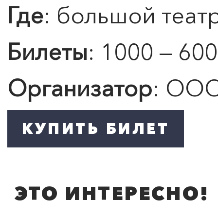
Где
: большой теат
Билеты
: 1000 — 600
0
">
ЧТО ЗНАЕТ О ЛЮБВИ
Организатор
: ООО
ЛЮБОВЬ… Концерт Анны
Берлинской
Подробнее
ЭТО ИНТЕРЕСНО!