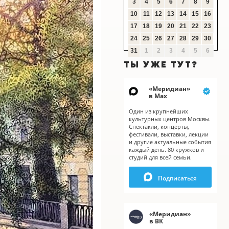
3
4
5
6
7
8
9
10
11
12
13
14
15
16
17
18
19
20
21
22
23
24
25
26
27
28
29
30
31
1
2
3
4
5
6
ТЫ УЖЕ ТУТ?
«
Меридиан
»
в Мах
Один из крупнейших
культурных центров Москвы.
Спектакли, концерты,
фестивали, выставки, лекции
и другие актуальные события
каждый день. 80 кружков и
студий для всей семьи.
Подписаться
X
«
Меридиан
»
в ВК