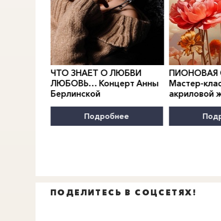
0
">
0
">
РИДИАН
Е.
ЧТО ЗНАЕТ О ЛЮБВИ
ПИОНОВАЯ
МОДЫ
ЛЮБОВЬ… Концерт Анны
Мастер-клас
Берлинской
акриловой 
нее
Подробнее
Под
ПОДЕЛИТЕСЬ В СОЦСЕТЯХ!