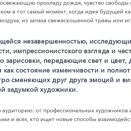
 освежающую прохладу дождя, чувство свободы 
ком в тот самый момент, когда идея будущей к
оздуха, из запаха свежескошенной травы или игр
жущейся незавершенностью, исследующи
сти, импрессионистского взгляда и чес
то зарисовки, передающие свет и цвет,
я как состояние изменчивости и полно
стро сменяющих друг друга эмоций и ви
ей задумкой художники.
 аудиторию: от профессиональных художников и
ьми и всех, кто ищет новые способы взаимодейст