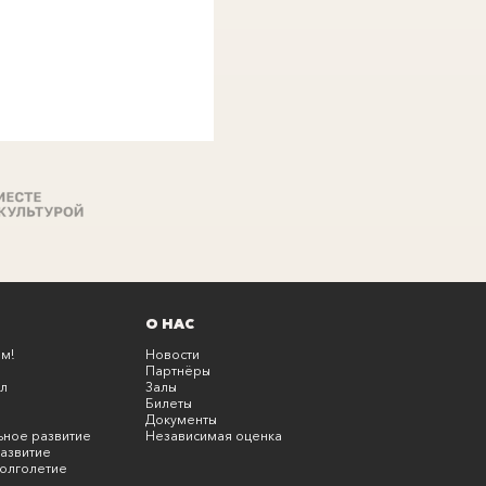
О НАС
м!
Новости
Партнёры
л
Залы
Билеты
Документы
ьное развитие
Независимая оценка
азвитие
олголетие