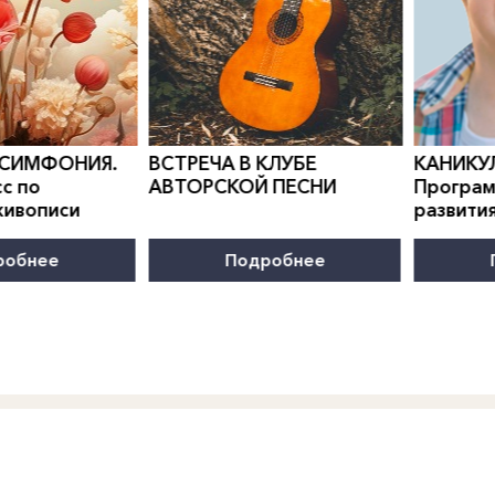
0
">
0
">
 СИМФОНИЯ.
ВСТРЕЧА В КЛУБЕ
КАНИКУ
с по
АВТОРСКОЙ ПЕСНИ
Програм
живописи
развити
робнее
Подробнее