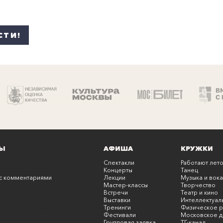
СТИ!
Ы
АФИША
КРУЖКИ
Спектакли
Работают лето
Концерты
Танец
с комментариями
Лекции
Музыка и вока
Мастер-классы
Творчество
Встречи
Театр и кино
Выставки
Интеллектуал
онцерты с комментариями
Тренинги
Физическое р
Фестивали
Московское д
Групповая заявка
ТГ-канал