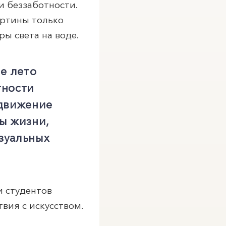
и беззаботности.
артины только
ы света на воде.
е лето
тности
 движение
ты жизни,
зуальных
 студентов
вия с искусством.